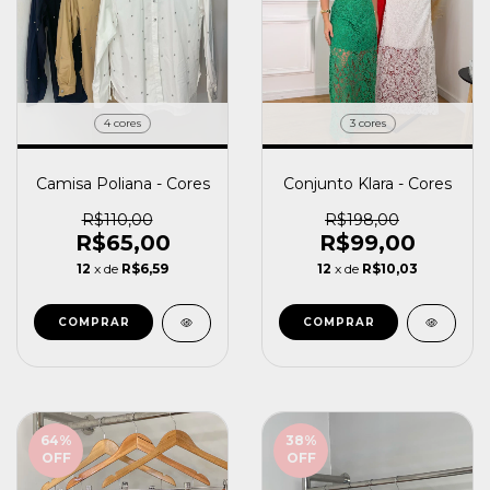
4 cores
3 cores
Camisa Poliana - Cores
Conjunto Klara - Cores
R$110,00
R$198,00
R$65,00
R$99,00
12
x de
R$6,59
12
x de
R$10,03
COMPRAR
COMPRAR
64
%
38
%
OFF
OFF