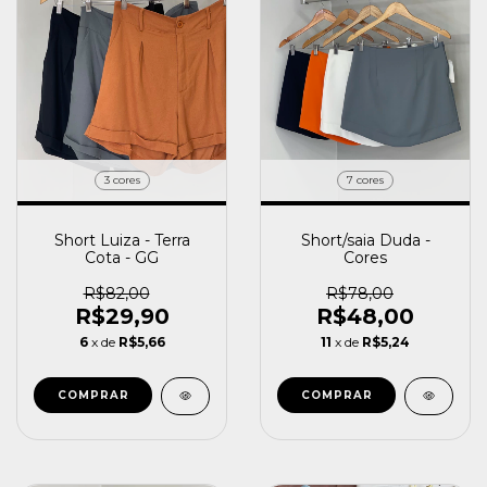
3 cores
7 cores
Short Luiza - Terra
Short/saia Duda -
Cota - GG
Cores
R$82,00
R$78,00
R$29,90
R$48,00
6
x de
R$5,66
11
x de
R$5,24
COMPRAR
COMPRAR