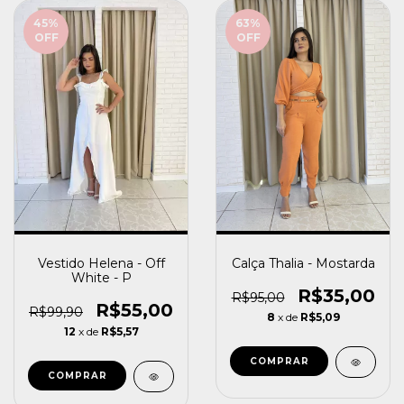
45
%
63
%
OFF
OFF
Vestido Helena - Off
Calça Thalia - Mostarda
White - P
R$35,00
R$95,00
R$55,00
R$99,90
8
x de
R$5,09
12
x de
R$5,57
COMPRAR
COMPRAR