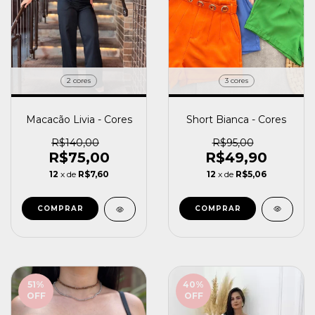
3 cores
2 cores
Short Bianca - Cores
Macacão Livia - Cores
R$95,00
R$140,00
R$49,90
R$75,00
12
x de
R$5,06
12
x de
R$7,60
COMPRAR
COMPRAR
51
%
40
%
OFF
OFF