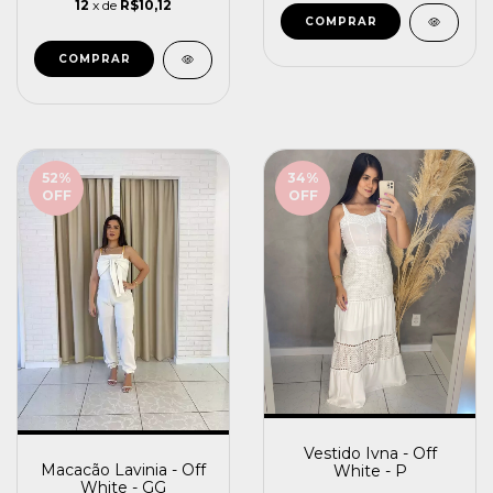
12
x de
R$10,12
COMPRAR
COMPRAR
52
%
34
%
OFF
OFF
Vestido Ivna - Off
Macacão Lavinia - Off
White - P
White - GG