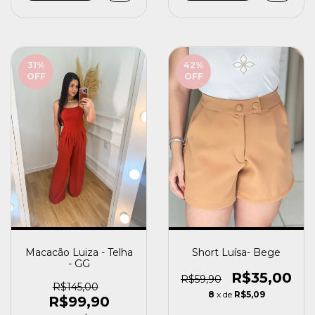
31
%
42
%
OFF
OFF
Macacão Luiza - Telha
Short Luísa- Bege
- GG
R$35,00
R$59,90
R$145,00
8
x de
R$5,09
R$99,90