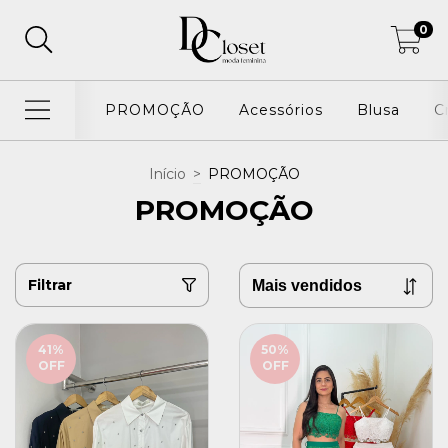
0
PROMOÇÃO
Acessórios
Blusa
C
Início
>
PROMOÇÃO
PROMOÇÃO
Filtrar
41
%
50
%
OFF
OFF