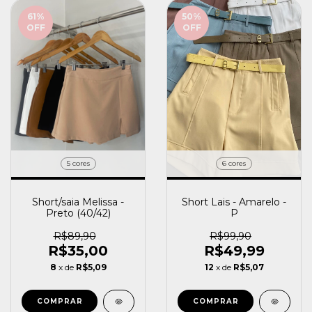
61
%
50
%
OFF
OFF
6 cores
5 cores
Short Lais - Amarelo -
Short/saia Melissa -
P
Preto (40/42)
R$99,90
R$89,90
R$49,99
R$35,00
12
x de
R$5,07
8
x de
R$5,09
COMPRAR
COMPRAR