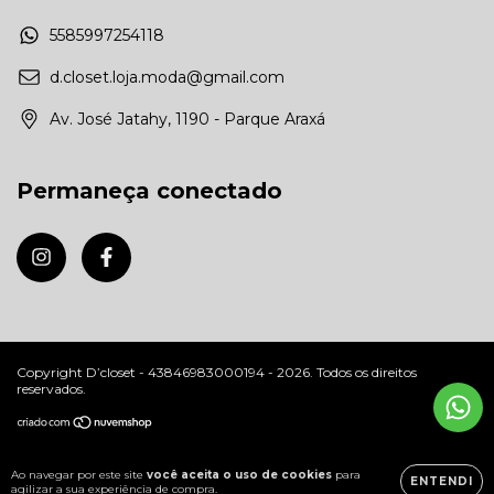
5585997254118
d.closet.loja.moda@gmail.com
Av. José Jatahy, 1190 - Parque Araxá
Permaneça conectado
Copyright D’closet - 43846983000194 - 2026. Todos os direitos
reservados.
Ao navegar por este site
você aceita o uso de cookies
para
ENTENDI
agilizar a sua experiência de compra.