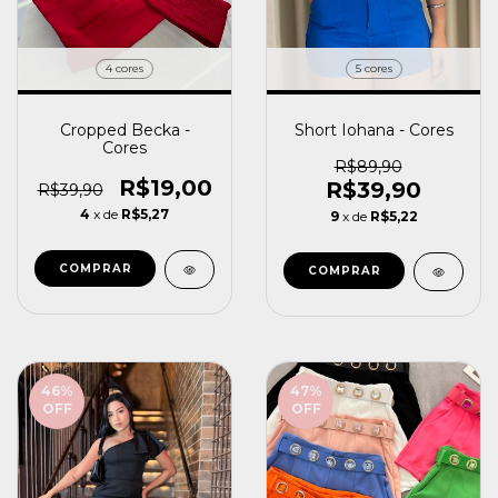
5 cores
4 cores
Short Iohana - Cores
Cropped Becka -
Cores
R$89,90
R$19,00
R$39,90
R$39,90
4
x de
R$5,27
9
x de
R$5,22
COMPRAR
COMPRAR
46
%
47
%
OFF
OFF