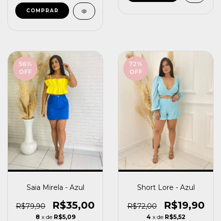
56
%
72
%
OFF
OFF
Short Lore - Azul
Saia Mirela - Azul
R$19,90
R$35,00
R$72,00
R$79,90
4
x de
R$5,52
8
x de
R$5,09