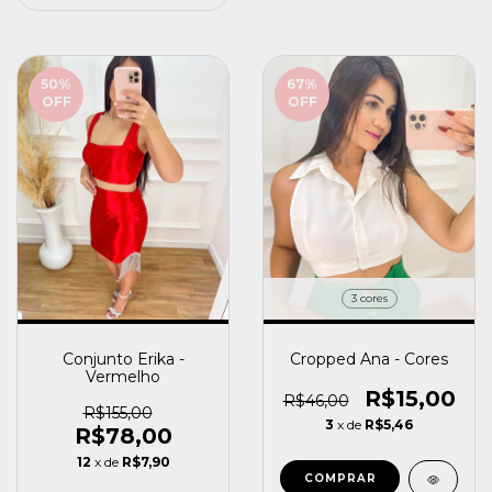
50
%
67
%
OFF
OFF
3 cores
Cropped Ana - Cores
Conjunto Erika -
Vermelho
R$15,00
R$46,00
R$155,00
3
x de
R$5,46
R$78,00
12
x de
R$7,90
COMPRAR