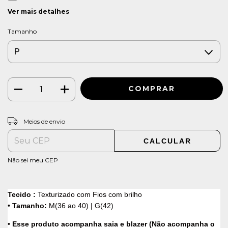
Ver mais detalhes
Tamanho
ALTERAR CEP
Entregas para o CEP:
Meios de envio
CALCULAR
Não sei meu CEP
Tecido :
Texturizado com Fios com brilho
•
Tamanho:
M(36 ao 40) | G(42)
•
Esse produto acompanha saia e blazer (Não acompanha o