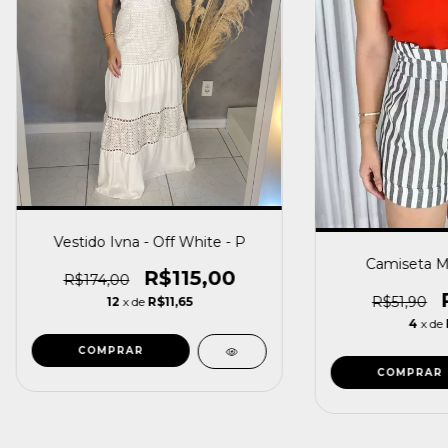
Vestido Ivna - Off White - P
Camiseta Mi
R$115,00
R$174,00
R$51,90
12
x de
R$11,65
4
x de
COMPRAR
COMPRAR