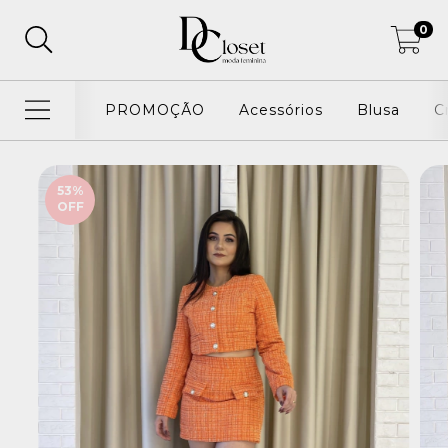
0
PROMOÇÃO
Acessórios
Blusa
C
53
%
OFF