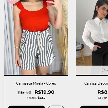
4 c
Camiseta Mirela - Cores
Camisa Debora
R$19,90
R$8
R$51,90
4
x de
R$5,52
12
x de