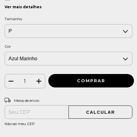
Ver mais detalhes
Tamanho
Cor
ALTERAR CEP
Entregas para o CEP:
Meios de envio
CALCULAR
Não sei meu CEP